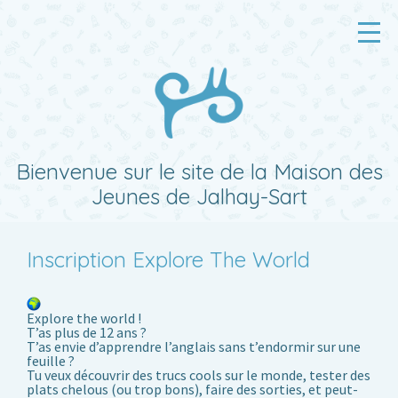
Accueil
Activités
Planning
Ateliers
Bienvenue sur le site de la Maison des
Jeunes de Jalhay-Sart
Quoi d’neuf ?
La MJ
Inscription Explore The World
Contacts
Explore the world !
T’as plus de 12 ans ?
T’as envie d’apprendre l’anglais sans t’endormir sur une
feuille ?
Tu veux découvrir des trucs cools sur le monde, tester des
plats chelous
(ou
trop bons), faire des sorties, et peut-