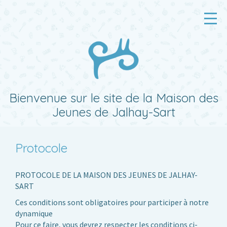
Accueil
Activités
Planning
Ateliers
Bienvenue sur le site de la Maison des
Jeunes de Jalhay-Sart
Quoi d’neuf ?
La MJ
Protocole
Contacts
PROTOCOLE DE LA MAISON DES JEUNES DE JALHAY-
SART
Ces conditions sont obligatoires pour participer à notre
dynamique
Pour ce faire, vous devrez respecter les conditions ci-